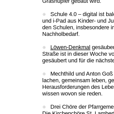
Grashüpfer gebaut wird.
Schule 4.0 – digital ist bal
und i-Pad aus Kinder- und J
den Schulen, insbesondere im
Nachholbedarf.
Löwen-Denkmal
gesäuber
Straße ist in dieser Woche 
gesäubert und für die nächst
Mechthild und Anton Goß 
lachen, gemeinsam leben, g
Herausforderungen des Leben
wissen wovon sie reden.
Drei Chöre der Pfarrgemein
Die Kirchenchöre St. Lambert