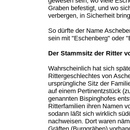
gewesen sein, wo viele Esche
Graben befestigt, und wo sich
verbergen, in Sicherheit brin
So dürfte der Name Ascheberg
sein mit "Eschenberg" oder 
Der Stammsitz der Ritter 
Wahrscheinlich hat sich spä
Rittergeschlechtes von Ascheb
ursprüngliche Sitz der Famili
auf einem Pertinentzstück (z
genannten Bispinghofes entst
Ritterfamilien ihren Namen v
sodann läßt sich wirklich südö
nachweisen. Dort waren nämli
Gräften (Burggräben) vorhand