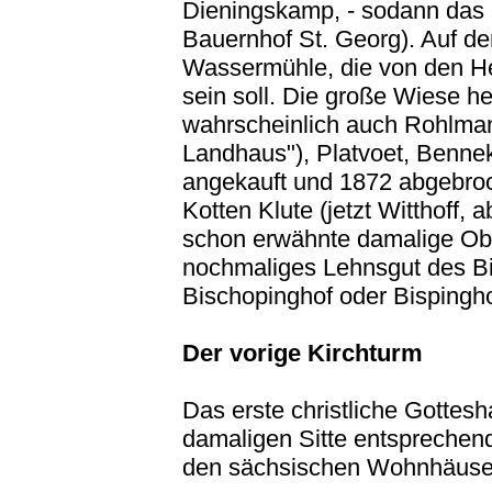
Dieningskamp, - sodann das
Bauernhof St. Georg). Auf d
Wassermühle, die von den He
sein soll. Die große Wiese hei
wahrscheinlich auch Rohlma
Landhaus"), Platvoet, Benn
angekauft und 1872 abgebro
Kotten Klute (jetzt Witthoff,
schon erwähnte damalige Obe
nochmaliges Lehnsgut des B
Bischopinghof oder Bispingho
Der vorige Kirchturm
Das erste christliche Gottes
damaligen Sitte entsprechen
den sächsischen Wohnhäuse