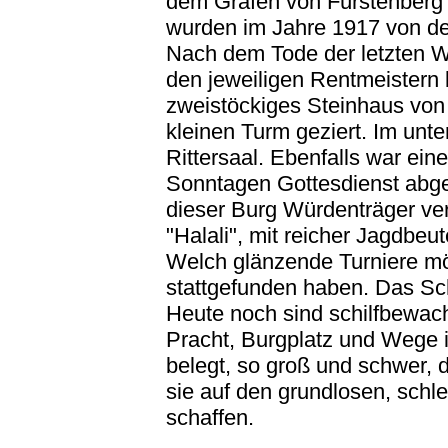
dem Grafen von Fürstenberg f
wurden im Jahre 1917 von de
Nach dem Tode der letzten 
den jeweiligen Rentmeistern b
zweistöckiges Steinhaus von
kleinen Turm geziert. Im unt
Rittersaal. Ebenfalls war ei
Sonntagen Gottesdienst abge
dieser Burg Würdenträger ve
"Halali", mit reicher Jagdbeu
Welch glänzende Turniere mö
stattgefunden haben. Das S
Heute noch sind schilfbewac
Pracht, Burgplatz und Wege i
belegt, so groß und schwer, d
sie auf den grundlosen, schl
schaffen.