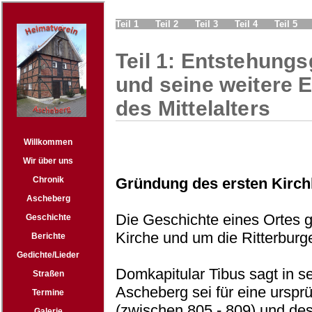
Teil 1
Teil 2
Teil 3
Teil 4
Teil 5
Teil 1: Entstehung
und seine weitere 
des Mittelalters
Gründung des ersten Kirch
Die Geschichte eines Ortes g
Kirche und um die Ritterburg
Domkapitular Tibus sagt in s
Ascheberg sei für eine ursprü
(zwischen 805 - 809) und des