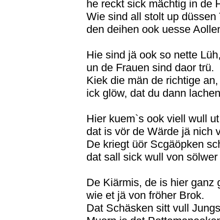
he reckt sick mächtig in de 
Wie sind all stolt up düssen
den deihen ook uesse Aolle
Hie sind jä ook so nette Lüh
un de Frauen sind daor trü.
Kiek die män de richtige an,
ick glöw, dat du dann lachen
Hier kuem`s ook viell wull ut
dat is vör de Wärde jä nich v
De kriegt üör Scgäöpken sc
dat sall sick wull von sölwer
De Kiärmis, de is hier ganz 
wie et jä von fröher Brok.
Dat Schäsken sitt vull Jung