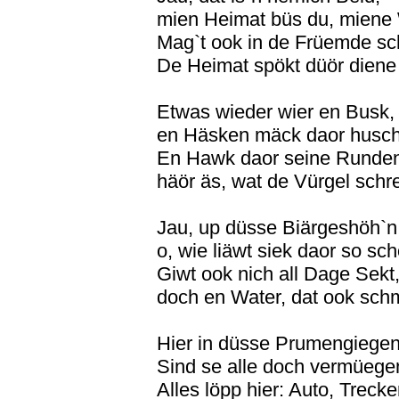
mien Heimat büs du, miene 
Mag`t ook in de Früemde sc
De Heimat spökt düör diene
Etwas wieder wier en Busk,
en Häsken mäck daor husch
En Hawk daor seine Runden
häör äs, wat de Vürgel schre
Jau, up düsse Biärgeshöh`n
o, wie liäwt siek daor so sch
Giwt ook nich all Dage Sekt
doch en Water, dat ook sch
Hier in düsse Prumengiege
Sind se alle doch vermüege
Alles löpp hier: Auto, Trecke