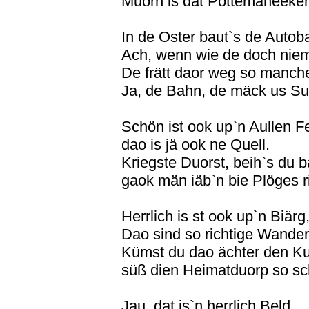
Muorn is dat Pottemaneeken 
In de Oster baut`s de Autob
Ach, wenn wie de doch niem
De frätt daor weg so manch
Ja, de Bahn, de mäck us Su
Schön ist ook up`n Aullen Fe
dao is jä ook ne Quell.
Kriegste Duorst, beih`s du ba
gaok män iäb`n bie Plöges r
Herrlich is st ook up`n Biärg
Dao sind so richtige Wander
Kümst du dao ächter den Ku
süß dien Heimatduorp so sc
Jau, dat is`n herrlich Beld,