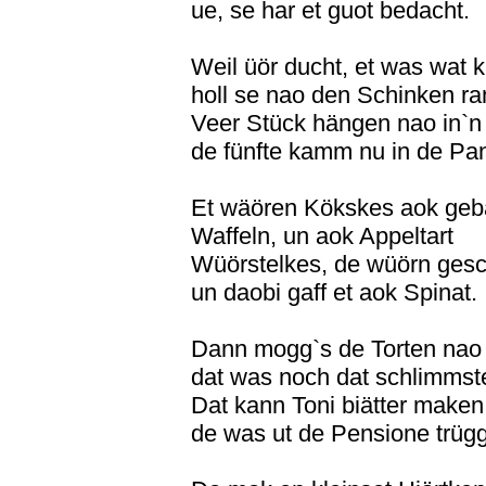
ue, se har et guot bedacht.
Weil üör ducht, et was wat 
holl se nao den Schinken ra
Veer Stück hängen nao in`
de fünfte kamm nu in de Pa
Et wäören Kökskes aok geb
Waffeln, un aok Appeltart
Wüörstelkes, de wüörn gesc
un daobi gaff et aok Spinat.
Dann mogg`s de Torten nao 
dat was noch dat schlimmst
Dat kann Toni biätter maken
de was ut de Pensione trüg