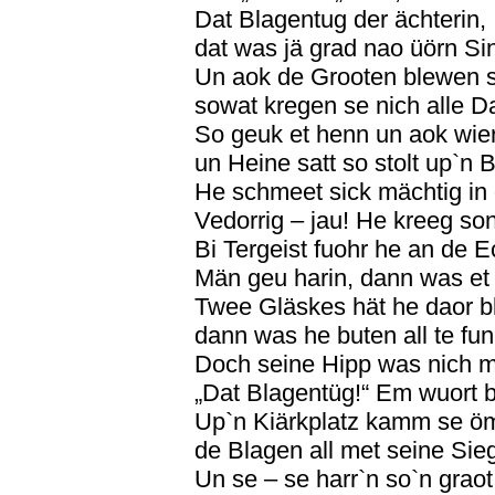
Dat Blagentug der ächterin,
dat was jä grad nao üörn Si
Un aok de Grooten blewen 
sowat kregen se nich alle D
So geuk et henn un aok wier
un Heine satt so stolt up`n 
He schmeet sick mächtig in 
Vedorrig – jau! He kreeg so
Bi Tergeist fuohr he an de E
Män geu harin, dann was et
Twee Gläskes hät he daor b
dann was he buten all te fu
Doch seine Hipp was nich m
„Dat Blagentüg!“ Em wuort ba
Up`n Kiärkplatz kamm se öm
de Blagen all met seine Sie
Un se – se harr`n so`n graot