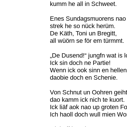
kumm he all in Schweet.
Enes Sundagsmuorens nao 
strek he so nück herüm.
De Käth, Toni un Bregitt,
all wüörn se för em türmmt.
„De Dusend!“ jungfn wat is 
Ick sin doch ne Partie!
Wenn ick ook sinn en hellen
daobie doch en Schenie.
Von Schnut un Oohren geiht
dao kamm ick nich te kuort.
Ick liäf aok nao up groten Fo
Ich haoll doch wull mien Wor