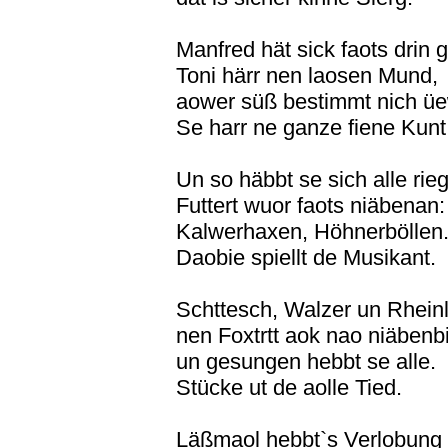
Manfred hät sick faots drin g
Toni härr nen laosen Mund,
aower süß bestimmt nich üe
Se harr ne ganze fiene Kunt
Un so häbbt se sich alle rieg
Futtert wuor faots niäbenan:
Kalwerhaxen, Höhnerböllen
Daobie spiellt de Musikant.
Schttesch, Walzer un Rhein
nen Foxtrtt aok nao niäbenb
un gesungen hebbt se alle.
Stücke ut de aolle Tied.
Läßmaol hebbt`s Verlobung f