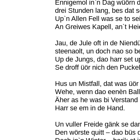
Ennigemol in`n Dag wüörn d
drei Stunden lang, bes dat s
Up`n Allen Fell was se to se
An Greiwes Kapell, an`t Hei
Jau, de Jule oft in de Niend
steenaolt, un doch nao so b
Up de Jungs, dao harr set u
Se droff üör nich den Puckel
Hus un Mistfall, dat was üör
Wehe, wenn dao eenèn Bal
Äher as he was bi Verstand
Harr se em in de Hand.
Un vuller Freide gänk se dan
Den wörste quitt – dao büs d