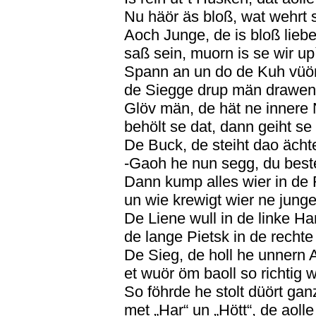
Nu häör äs bloß, wat wehrt s
Aoch Junge, de is bloß lieb
saß sein, muorn is se wir 
Spann an un do de Kuh vüö
de Siegge drup män drawen
Glöv män, de hät ne innere 
behölt se dat, dann geiht se 
De Buck, de steiht dao ächt
-Gaoh he nun segg, du beste
Dann kump alles wier in de 
un wie krewigt wier ne jung
De Liene wull in de linke Ha
de lange Pietsk in de rechte
De Sieg, de holl he unnern 
et wuör öm baoll so richtig 
So föhrde he stolt düört ga
met „Har“ un „Hött“, de aoll