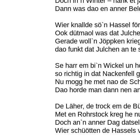
Doch in`n Winter – harik et ja
Dann was dao en anner Bel
Wier knallde sö`n Hassel fö
Ook dütmaol was dat Julche
Gerade woll`n Jöppken krie
dao funkt dat Julchen an te 
Se harr em bi`n Wickel un ho
so richtig in dat Nackenfell 
Nu mogg he met nao de Sch
Dao horde man dann nen an
De Läher, de trock em de B
Met en Rohrstock kreg he n
Doch an`n anner Dag datsel
Wier schüötten de Hassels 