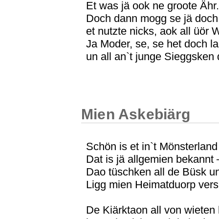
Et was jä ook ne groote Ähr.
Doch dann mogg se jä doch 
et nutzte nicks, aok all üör
Ja Moder, se, se het doch la
un all an`t junge Sieggsken 
Mien Askebiärg
Schön is et in`t Mönsterland
Dat is jä allgemien bekannt 
Dao tüschken all de Büsk u
Ligg mien Heimatduorp vers
De Kiärktaon all von wieten 