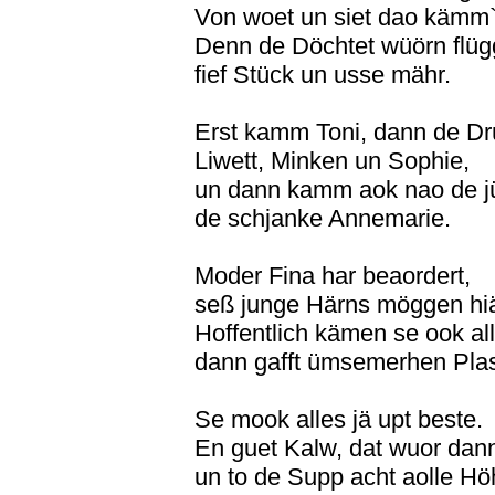
Von woet un siet dao kämm`
Denn de Döchtet wüörn flüg
fief Stück un usse mähr.
Erst kamm Toni, dann de Dr
Liwett, Minken un Sophie,
un dann kamm aok nao de j
de schjanke Annemarie.
Moder Fina har beaordert,
seß junge Härns möggen hiä
Hoffentlich kämen se ook all
dann gafft ümsemerhen Plas
Se mook alles jä upt beste.
En guet Kalw, dat wuor dann
un to de Supp acht aolle Hö