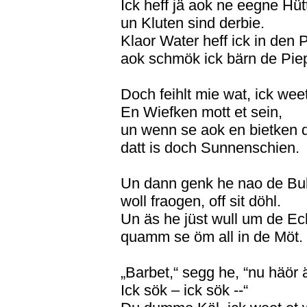
Ick heff jä aok ne eegne Hüt
un Kluten sind derbie.
Klaor Water heff ick in den P
aok schmök ick bärn de Pie
Doch feihlt mie wat, ick weet
En Wiefken mott et sein,
un wenn se aok en bietken d
datt is doch Sunnenschien.
Un dann genk he nao de Bub
woll fraogen, off sit döhl.
Un äs he jüst wull um de Ec
quamm se öm all in de Möt.
„Barbet,“ segg he, “nu häör ä
Ick sök – ick sök --“