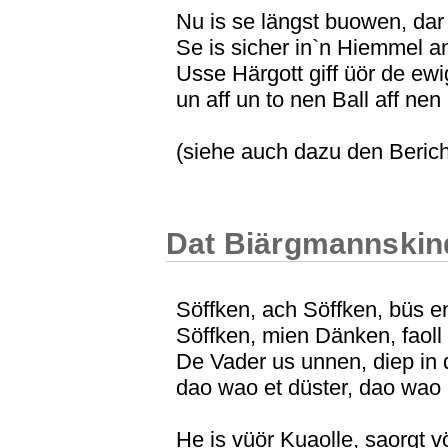
Nu is se längst buowen, dar s
Se is sicher in`n Hiemmel an
Usse Härgott giff üör de ew
un aff un to nen Ball aff nen
(siehe auch dazu den Beric
Dat Biärgmannskin
Söffken, ach Söffken, büs 
Söffken, mien Dänken, faol
De Vader us unnen, diep in
dao wao et düster, dao wao 
He is vüör Kuaolle, saorgt v