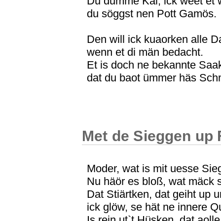
Du dumme Käl, ick weet et w
du söggst nen Pott Gamös.
Den will ick kuaorken alle D
wenn et di män bedacht.
Et is doch ne bekannte Saa
dat du baot ümmer häs Sch
Met de Sieggen up 
Moder, wat is mit uesse Sie
Nu häör es bloß, wat mäck 
Dat Stiärtken, dat geiht up u
ick glöw, se hät ne innere Q
Is rein ut`t Hüsken, dat aolle