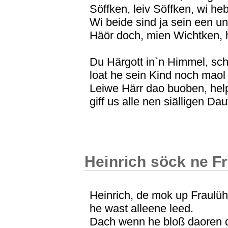
Söffken, leiv Söffken, wi he
Wi beide sind ja sein een un
Häör doch, mien Wichtken, hä
Du Härgott in`n Himmel, sc
loat he sein Kind noch maol
Leiwe Härr dao buoben, help
giff us alle nen siälligen Dau
Heinrich söck ne F
Heinrich, de mok up Fraulüh
he wast alleene leed.
Dach wenn he bloß daoren 