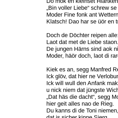
Do mok en kleinset Hiärtken
„Bin voller Liebe“ schrew se
Moder Fine fonk ant Wettern
Klatsch! Dao har se üör en t
Doch de Döchter reipen alle
Laot dat met de Liebe staon
De jungen Härns sind aok n
Moder, häör doch, laot di rar
Kiek es an, segg Manfred R
Ick glöv, dat hier ne Verlobu
Ick will wull den Anfank mak
u nick niem dat jüngste Wich
„Dat häs die dacht“, segg M
hier geit alles nao de Rieg.
Du kanns di de Toni niemen
dat is sicher kinne Sierg.